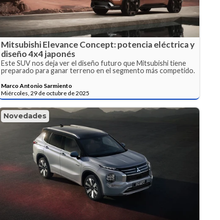
Mitsubishi Elevance Concept: potencia eléctrica y
diseño 4x4 japonés
Este SUV nos deja ver el diseño futuro que Mitsubishi tiene
preparado para ganar terreno en el segmento más competido.
Marco Antonio Sarmiento
Miércoles, 29 de octubre de 2025
Novedades