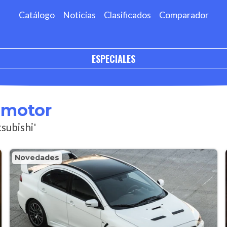
Catálogo
Noticias
Clasificados
Comparador
ESPECIALES
omotor
subishi'
Novedades