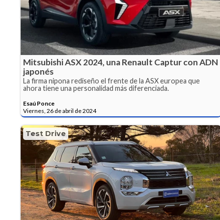
Mitsubishi ASX 2024, una Renault Captur con ADN
japonés
La firma nipona rediseño el frente de la ASX europea que
ahora tiene una personalidad más diferenciada.
Esaú Ponce
Viernes, 26 de abril de 2024
Test Drive