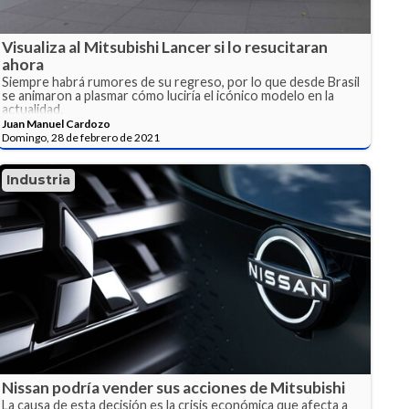
Visualiza al Mitsubishi Lancer si lo resucitaran
ahora
Siempre habrá rumores de su regreso, por lo que desde Brasil
se animaron a plasmar cómo luciría el icónico modelo en la
actualidad.
Juan Manuel Cardozo
Domingo, 28 de febrero de 2021
Industria
Nissan podría vender sus acciones de Mitsubishi
La causa de esta decisión es la crisis económica que afecta a