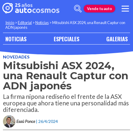
Vende tu auto
Inicio
>
Editorial
>
Noticias
>
Mitsubishi ASX 2024, una Renault Captur con
ADN japonés
NOTICIAS
ESPECIALES
GALERIAS
NOVEDADES
Mitsubishi ASX 2024,
una Renault Captur con
ADN japonés
La firma nipona rediseño el frente de la ASX
europea que ahora tiene una personalidad más
diferenciada.
Esaú Ponce
| 26/4/2024