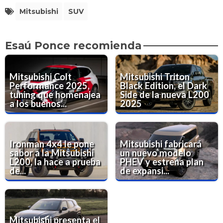
Mitsubishi
SUV
Esaú Ponce recomienda
Mitsubishi Colt
Mitsubishi Triton
Performance 2025,
Black Edition, el Dark
tuning que homenajea
Side de la nueva L200
a los buenos...
2025
Ironman 4x4 le pone
Mitsubishi fabricará
sabor a la Mitsubishi
un nuevo modelo
L200, la hace a prueba
PHEV y estrena plan
de...
de expansi...
Mitsubishi presenta el