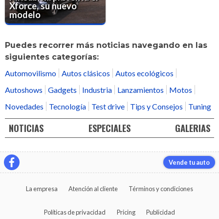
Xforce, su nuevo
modelo
Puedes recorrer más noticias navegando en las
siguientes categorías:
Automovilismo
Autos clásicos
Autos ecológicos
Autoshows
Gadgets
Industria
Lanzamientos
Motos
Novedades
Tecnología
Test drive
Tips y Consejos
Tuning
NOTICIAS
ESPECIALES
GALERIAS
Vende tu auto
La empresa
Atención al cliente
Términos y condiciones
Políticas de privacidad
Pricing
Publicidad