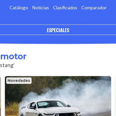
Catálogo
Noticias
Clasificados
Comparador
ESPECIALES
omotor
ustang'
Novedades