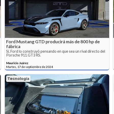
Ford Mustang GTD producirá más de 800 hp de
fábrica
Sí, Ford lo construyó pensando en que sea un rival directo del
Porsche 911 GT3 RS.
Mauricio Juárez
Martes, 17 de septiembre de 2024
Tecnología