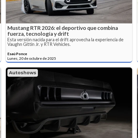
Mustang RTR 2026: el deportivo que combina
fuerza, tecnología y drift
Esta versión nacida para el drift aprovecha la experiencia de
Vaughn Gittin Jr. y RTR Vehicles.
Esaú Ponce
Lunes, 20 de octubre de 2025
Autoshows