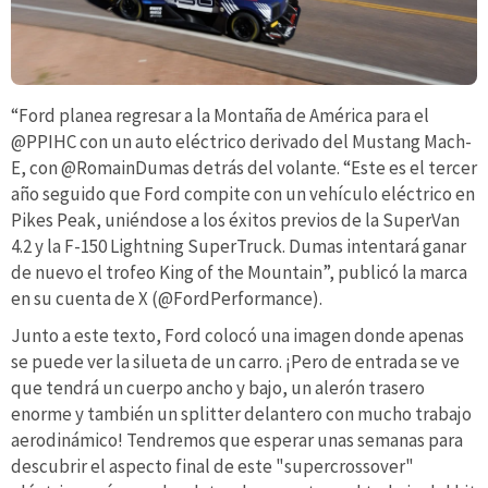
“Ford planea regresar a la Montaña de América para el
@PPIHC con un auto eléctrico derivado del Mustang Mach-
E, con @RomainDumas detrás del volante. “Este es el tercer
año seguido que Ford compite con un vehículo eléctrico en
Pikes Peak, uniéndose a los éxitos previos de la SuperVan
4.2 y la F-150 Lightning SuperTruck. Dumas intentará ganar
de nuevo el trofeo King of the Mountain”, publicó la marca
en su cuenta de X (@FordPerformance).
Junto a este texto, Ford colocó una imagen donde apenas
se puede ver la silueta de un carro. ¡Pero de entrada se ve
que tendrá un cuerpo ancho y bajo, un alerón trasero
enorme y también un splitter delantero con mucho trabajo
aerodinámico! Tendremos que esperar unas semanas para
descubrir el aspecto final de este "supercrossover"