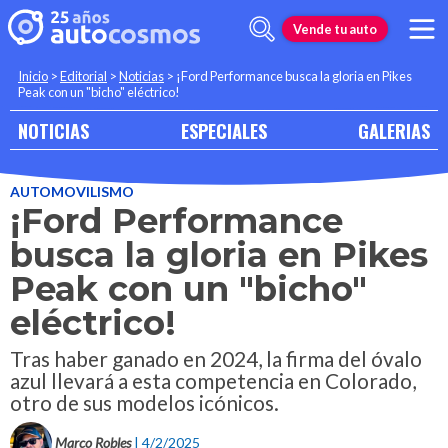
Vende tu auto
Inicio
>
Editorial
>
Noticias
>
¡Ford Performance busca la gloria en Pikes
Peak con un "bicho" eléctrico!
NOTICIAS
ESPECIALES
GALERIAS
AUTOMOVILISMO
¡Ford Performance
busca la gloria en Pikes
Peak con un "bicho"
eléctrico!
Tras haber ganado en 2024, la firma del óvalo
azul llevará a esta competencia en Colorado,
otro de sus modelos icónicos.
Marco Robles
| 4/2/2025