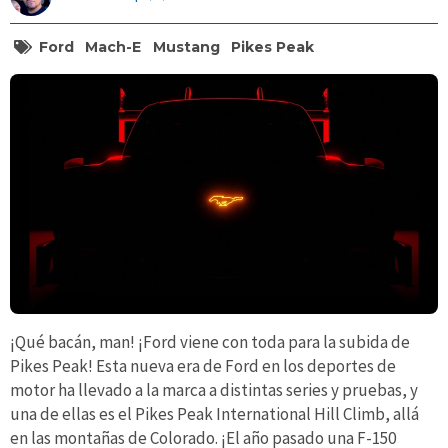
Ford
Mach-E
Mustang
Pikes Peak
¡Qué bacán, man! ¡Ford viene con toda para la subida de
Pikes Peak! Esta nueva era de Ford en los deportes de
motor ha llevado a la marca a distintas series y pruebas, y
una de ellas es el Pikes Peak International Hill Climb, allá
en las montañas de Colorado. ¡El año pasado una F-150