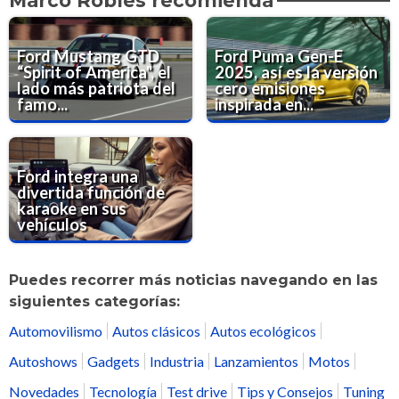
Marco Robles recomienda
Ford Mustang GTD
Ford Puma Gen-E
“Spirit of America", el
2025, así es la versión
lado más patriota del
cero emisiones
famo...
inspirada en...
Ford integra una
divertida función de
karaoke en sus
vehículos
Puedes recorrer más noticias navegando en las
siguientes categorías:
Automovilismo
Autos clásicos
Autos ecológicos
Autoshows
Gadgets
Industria
Lanzamientos
Motos
Novedades
Tecnología
Test drive
Tips y Consejos
Tuning