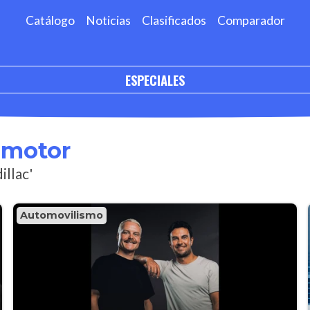
Catálogo
Noticias
Clasificados
Comparador
ESPECIALES
omotor
illac'
Automovilismo