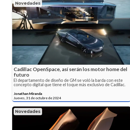
Novedades
Cadillac OpenSpace, así serán los motor home del
futuro
El departamento de diseño de GM se voló la barda con este
concepto digital que tiene el toque más exclusivo de Cadillac.
Jonathan Miranda
Jueves, 31 de octubre de 2024
Novedades