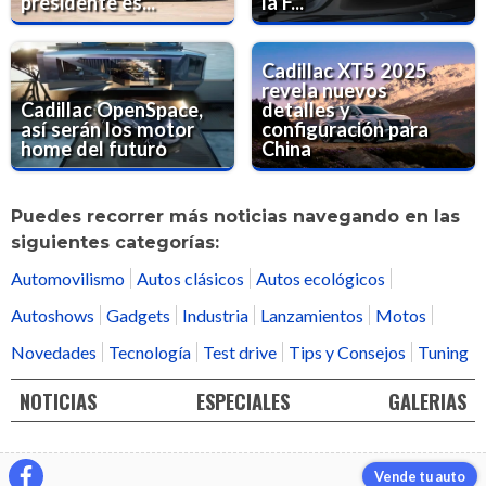
presidente es...
la F...
Cadillac XT5 2025
revela nuevos
Cadillac OpenSpace,
detalles y
así serán los motor
configuración para
home del futuro
China
Puedes recorrer más noticias navegando en las
siguientes categorías:
Automovilismo
Autos clásicos
Autos ecológicos
Autoshows
Gadgets
Industria
Lanzamientos
Motos
Novedades
Tecnología
Test drive
Tips y Consejos
Tuning
NOTICIAS
ESPECIALES
GALERIAS
Vende tu auto