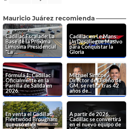
Mauricio Juárez recomienda
Cadillac Escalade: La
Cadillac en Le Mans:
Base de la Próxima
Un Despliegue Masivo
Limusina Presidencial
para Conquistar la
"La ...
Gloria
Fórmula 1: Cadillac
Michael Simcoe,
Oficialmente en la
Director de Diseño de
Parrilla de Salida en
GM, se retira tras 42
2026.
años de...
En venta el Cadillac
A partir de 2026,
Fleetwood Brougham
Cadillac se convertirá
que usó el ex
en el nuevo equipo de