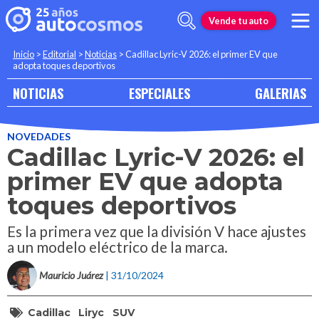
Vende tu auto
Inicio
>
Editorial
>
Noticias
>
Cadillac Lyric-V 2026: el primer EV que
adopta toques deportivos
NOTICIAS
ESPECIALES
GALERIAS
NOVEDADES
Cadillac Lyric-V 2026: el
primer EV que adopta
toques deportivos
Es la primera vez que la división V hace ajustes
a un modelo eléctrico de la marca.
Mauricio Juárez
| 31/10/2024
Cadillac
Liryc
SUV