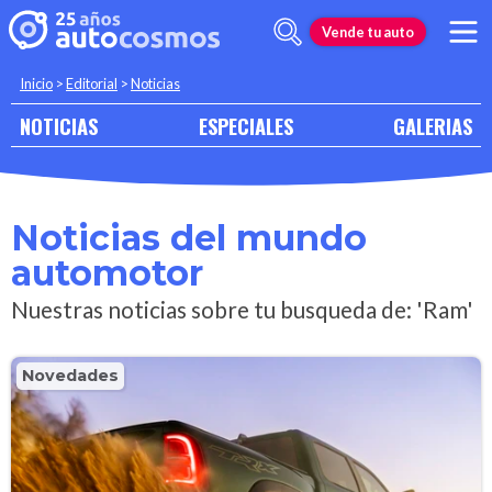
Vende tu auto
Inicio
>
Editorial
>
Noticias
NOTICIAS
ESPECIALES
GALERIAS
Noticias del mundo
automotor
Nuestras noticias sobre tu busqueda de: 'Ram'
Novedades