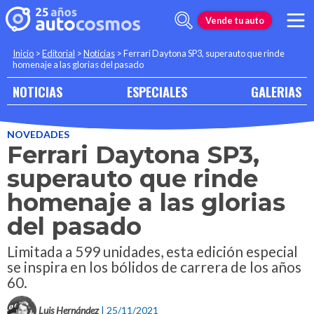
Vende tu auto
Inicio
>
Editorial
>
Noticias
>
Ferrari Daytona SP3, superauto que rinde
homenaje a las glorias del pasado
NOTICIAS
ESPECIALES
GALERIAS
NOVEDADES
Ferrari Daytona SP3,
superauto que rinde
homenaje a las glorias
del pasado
Limitada a 599 unidades, esta edición especial
se inspira en los bólidos de carrera de los años
60.
Luis Hernández
| 25/11/2021