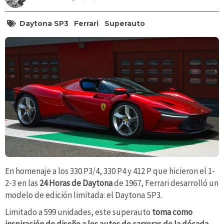
Daytona SP3
Ferrari
Superauto
En homenaje a los 330 P3/4, 330 P4 y 412 P que hicieron el 1-
2-3 en las
24 Horas de Daytona
de 1967, Ferrari desarrolló un
modelo de edición limitada: el Daytona SP3.
Limitado a 599 unidades, este superauto
toma como
inspiración de diseño a los autos de carreras de la década