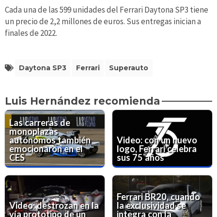
Cada una de las 599 unidades del Ferrari Daytona SP3 tiene
un precio de 2,2 millones de euros. Sus entregas inician a
finales de 2022.
Daytona SP3
Ferrari
Superauto
Luis Hernández recomienda
Las carreras de
monoplazas
autónomos también
Video: con un nuevo
emocionaron en el
logo, Ferrari celebra
CES
sus 75 años
Ferrari BR20, cuando
Video: destrozan en la
la exclusividad se
vía prototipo de un
integra con la