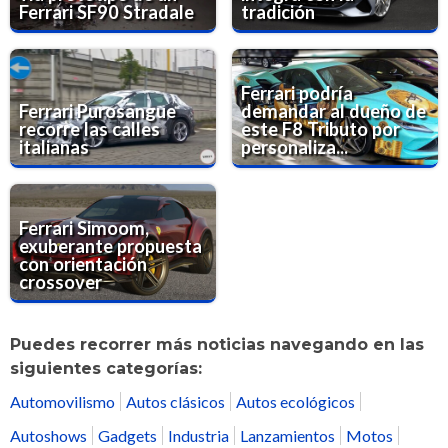
Ferrari SF90 Stradale
tradición
Ferrari podría
Ferrari Purosangue
demandar al dueño de
recorre las calles
este F8 Tributo por
italianas
personaliza...
Ferrari Simoom,
exuberante propuesta
con orientación
crossover
Puedes recorrer más noticias navegando en las
siguientes categorías:
Automovilismo
Autos clásicos
Autos ecológicos
Autoshows
Gadgets
Industria
Lanzamientos
Motos