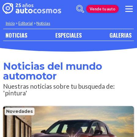
Vende tu auto
Inicio
>
Editorial
>
Noticias
NOTICIAS
ESPECIALES
GALERIAS
Noticias del mundo
automotor
Nuestras noticias sobre tu busqueda de:
'pintura'
Novedades