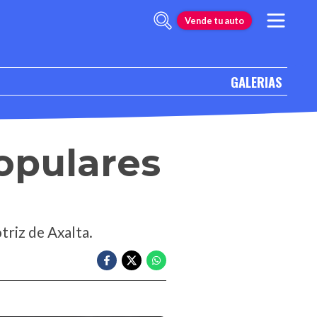
Vende tu auto
GALERIAS
opulares
0
triz de Axalta.