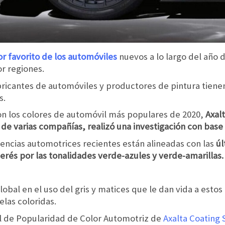
or favorito de los automóviles
nuevos a lo largo del año d
or regiones.
abricantes de automóviles y productores de pintura tie
s.
son los colores de automóvil más populares de 2020,
Axal
de varias compañías, realizó una investigación con base
encias automotrices recientes están alineadas con las
úl
erés por las tonalidades verde-azules y verde-amarillas.
bal en el uso del gris y matices que le dan vida a estos
elas coloridas.
l de Popularidad de Color Automotriz de
Axalta Coating