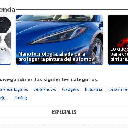
ienda
res
Lo que 
Nanotecnología, aliada para
para cr
proteger la pintura del automóvil
pintura.
navegando en las siguientes categorías:
tos ecológicos
Autoshows
Gadgets
Industria
Lanzamie
ejos
Tuning
ESPECIALES