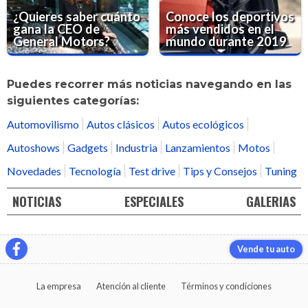
¿Quieres saber cuánto
Conoce los deportivos
gana la CEO de
más vendidos en el
General Motors?
mundo durante 2019
Puedes recorrer más noticias navegando en las
siguientes categorías:
Automovilismo
Autos clásicos
Autos ecológicos
Autoshows
Gadgets
Industria
Lanzamientos
Motos
Novedades
Tecnología
Test drive
Tips y Consejos
Tuning
NOTICIAS
ESPECIALES
GALERIAS
Vende tu auto
La empresa
Atención al cliente
Términos y condiciones