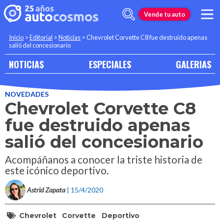
Vende tu auto
Inicio
>
Editorial
>
Noticias
>
Chevrolet Corvette C8 fue destruido apenas
salió del concesionario
NOTICIAS
ESPECIALES
GALERIAS
NOVEDADES
Chevrolet Corvette C8
fue destruido apenas
salió del concesionario
Acompáñanos a conocer la triste historia de
este icónico deportivo.
Astrid Zapata
| 15/4/2020
Chevrolet
Corvette
Deportivo