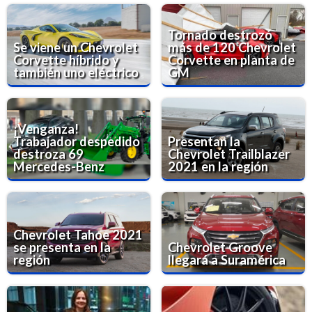
Tornado destrozó
Se viene un Chevrolet
más de 120 Chevrolet
Corvette híbrido y
Corvette en planta de
también uno eléctrico
GM
¡Venganza!
Trabajador despedido
Presentan la
destroza 69
Chevrolet Trailblazer
Mercedes-Benz
2021 en la región
Chevrolet Tahoe 2021
se presenta en la
Chevrolet Groove
región
llegará a Suramérica