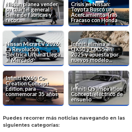
Nissan planea vender
Crisis en Nissan:
su cuartel general:
Toyota Buscó un
cierre de fábricas y
Acercamiento Tras
recor...
Fracaso con Honda
Nissan Micra EV 2026:
Infiniti elimina al
La Revolución
QX50 y QX55 en
Eléctrica Urbana Llega
2025 y apuesta por
al Mercado
nuevos modelo...
Infiniti QX60 Co-
Creation Concept
Edition, para
Infiniti QS Inspiration
conmemorar 35 años
Concept, eléctrico de
...
ensueño
Puedes recorrer más noticias navegando en las
siguientes categorías: