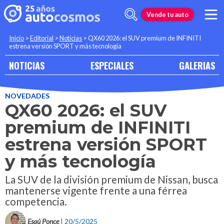
Vende tu auto
Inicio
>
Editorial
>
Noticias
>
QX60 2026: el SUV premium de INFINITI
estrena versión SPORT y más tecnología
NOTICIAS
ESPECIALES
GALERIAS
NOVEDADES
QX60 2026: el SUV
premium de INFINITI
estrena versión SPORT
y más tecnología
La SUV de la división premium de Nissan, busca
mantenerse vigente frente a una férrea
competencia.
Esaú Ponce
| 20/5/2025