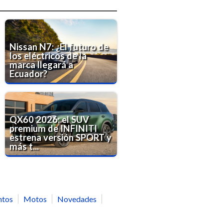
Nissan N7: ¿El futuro de
los eléctricos de la
marca llegará a
Ecuador?
QX60 2026: el SUV
premium de INFINITI
estrena versión SPORT y
más t...
ntos
Motos
Novedades