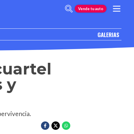
Vende tu auto
GALERIAS
cuartel
s y
pervivencia.