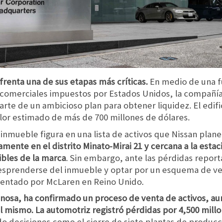
renta una de sus etapas más críticas.
En medio de una f
es comerciales impuestos por Estados Unidos, la compañí
e de un ambicioso plan para obtener liquidez. El edific
alor estimado de más de 700 millones de dólares.
l inmueble figura en una lista de activos que Nissan pla
mente en el distrito Minato-Mirai 21 y cercana a la est
bles de la marca
. Sin embargo, ante las pérdidas reporta
esprenderse del inmueble y optar por un esquema de ve
mentado por McLaren en Reino Unido.
nosa, ha confirmado un proceso de venta de activos, aun
el mismo. La automotriz registró pérdidas por 4,500 mill
do decisiones como el cierre de siete plantas de producci