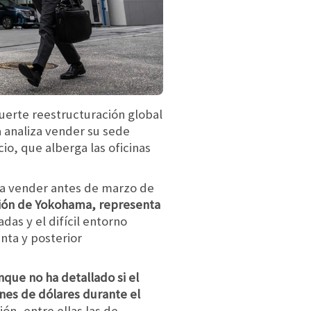
uerte reestructuración global
a analiza vender su sede
io, que alberga las oficinas
nea vender antes de marzo de
ación de Yokohama, representa
das y el difícil entorno
nta y posterior
que no ha detallado si el
ones de dólares durante el
ón, entre ellas las de