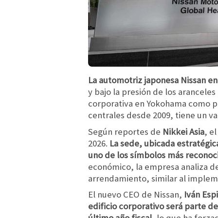
La automotriz japonesa Nissan enf
y bajo la presión de los arancel
corporativa en Yokohama como part
centrales desde 2009, tiene un v
Según reportes de
Nikkei Asia
, e
2026.
La sede, ubicada estratégica
uno de los símbolos más reconoci
económico, la empresa analiza d
arrendamiento, similar al imple
El nuevo CEO de Nissan,
Iván Espi
edificio corporativo será parte d
último año fiscal
, lo que ha forza