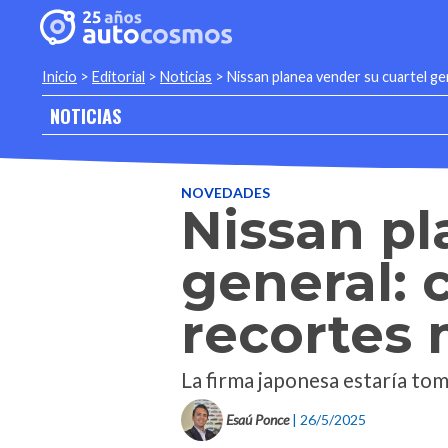
Inicio
>
Editorial
>
Noticias
>
Nissan planea vender su cuartel ge
NOTICIAS
NOVEDADES
Nissan pl
general: c
recortes 
La firma japonesa estaría tom
Esaú Ponce
| 26/5/2025