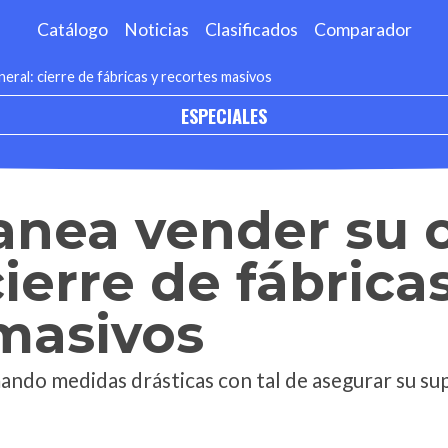
Catálogo
Noticias
Clasificados
Comparador
neral: cierre de fábricas y recortes masivos
ESPECIALES
anea vender su 
ierre de fábrica
masivos
ando medidas drásticas con tal de asegurar su su