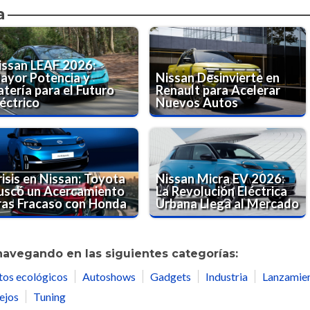
a
issan LEAF 2026:
ayor Potencia y
Nissan Desinvierte en
atería para el Futuro
Renault para Acelerar
éctrico
Nuevos Autos
risis en Nissan: Toyota
Nissan Micra EV 2026:
uscó un Acercamiento
La Revolución Eléctrica
ras Fracaso con Honda
Urbana Llega al Mercado
navegando en las siguientes categorías:
tos ecológicos
Autoshows
Gadgets
Industria
Lanzamie
ejos
Tuning