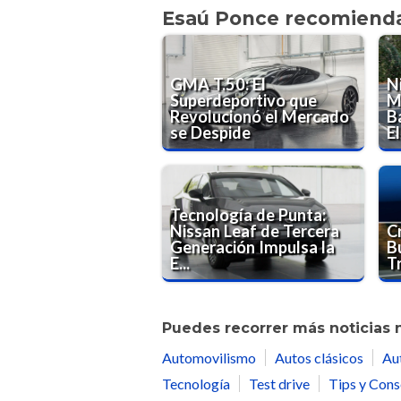
Esaú Ponce recomiend
GMA T.50: El
N
Superdeportivo que
M
Revolucionó el Mercado
B
se Despide
El
Tecnología de Punta:
Nissan Leaf de Tercera
C
Generación Impulsa la
B
E...
T
Puedes recorrer más noticias 
Automovilismo
Autos clásicos
Au
Tecnología
Test drive
Tips y Cons