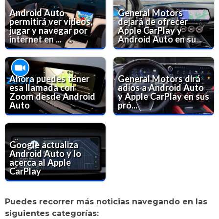
Android Auto
General Motors
permitirá ver videos,
dejará de ofrecer
jugar y navegar por
Apple CarPlay y
internet en ...
Android Auto en su...
Ahora puedes tener
General Motors dirá
esa llamada con
adios a Android Auto
Zoom desde Android
y Apple CarPlay en sus
Auto
pró...
Google actualiza
Android Auto y lo
acerca al Apple
CarPlay
Puedes recorrer más noticias navegando en las
siguientes categorías: