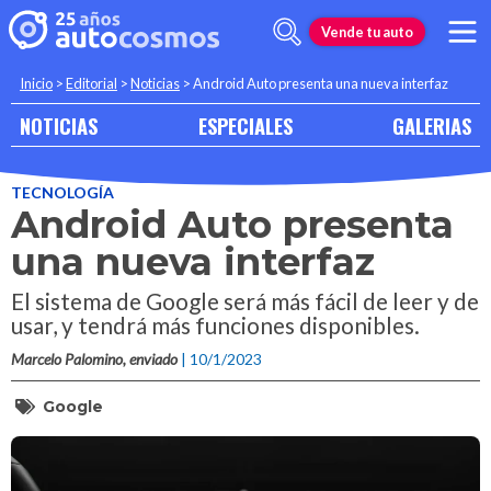
Vende tu auto
Inicio
>
Editorial
>
Noticias
>
Android Auto presenta una nueva interfaz
NOTICIAS
ESPECIALES
GALERIAS
TECNOLOGÍA
Android Auto presenta
una nueva interfaz
El sistema de Google será más fácil de leer y de
usar, y tendrá más funciones disponibles.
Marcelo Palomino, enviado
| 10/1/2023
Google