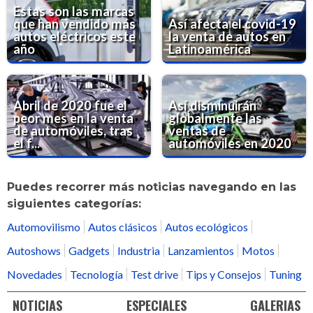
Estas son las marcas
que han vendido más
Así afecta el covid-19
autos eléctricos este
la venta de autos en
año
Latinoamérica
Abril de 2020 fue el
Así disminuirán
peor mes en la venta
globalmente las
de automóviles, tras
ventas de
el f...
automóviles en 2020
Puedes recorrer más noticias navegando en las
siguientes categorías:
Automovilismo
Autos clásicos
Autos ecológicos
Autoshows
Gadgets
Industria
Lanzamientos
Motos
Novedades
Tecnología
Test drive
Tips y Consejos
Tuning
NOTICIAS
ESPECIALES
GALERIAS