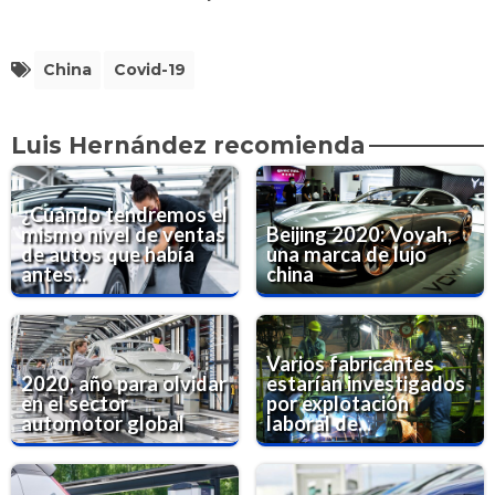
China
Covid-19
Luis Hernández recomienda
¿Cuándo tendremos el
mismo nivel de ventas
Beijing 2020: Voyah,
de autos que había
una marca de lujo
antes...
china
Varios fabricantes
2020, año para olvidar
estarían investigados
en el sector
por explotación
automotor global
laboral de...