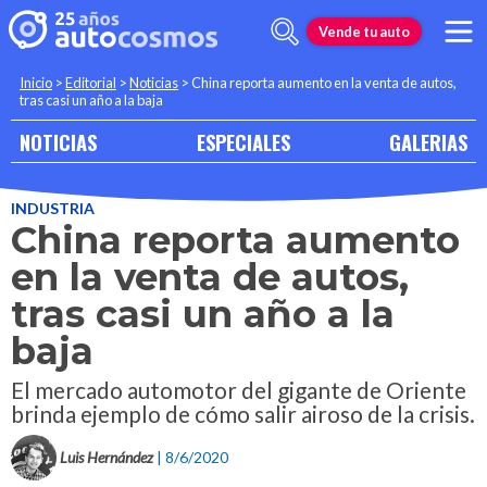
Vende tu auto
Inicio
>
Editorial
>
Noticias
>
China reporta aumento en la venta de autos,
tras casi un año a la baja
NOTICIAS
ESPECIALES
GALERIAS
INDUSTRIA
China reporta aumento
en la venta de autos,
tras casi un año a la
baja
El mercado automotor del gigante de Oriente
brinda ejemplo de cómo salir airoso de la crisis.
Luis Hernández
| 8/6/2020