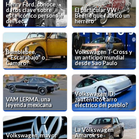
Henry Ford, conoce
datos clave sobre
El particular VW
este icónico personaje
Beetle que fabricó un
del sec...
herrero
Bumblebee,
Volkswagen T-Cross y
¿"Escarabajo" o
un anticipo mundial
Camaro?
desde Sao Paulo
Volkswagen ID,
VAM LERMA, una
¿auténtico carro
leyenda mexicana
eléctrico del pueblo?
La Volkswagen
Volkswagen, mayor
Amarok se