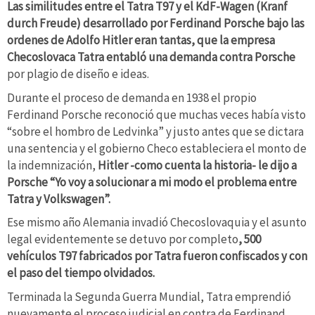
Las similitudes entre el Tatra T97 y el KdF-Wagen (Kranf
durch Freude) desarrollado por Ferdinand Porsche bajo las
ordenes de Adolfo Hitler eran tantas, que la empresa
Checoslovaca Tatra entabló una demanda contra Porsche
por plagio de diseño e ideas.
Durante el proceso de demanda en 1938 el propio
Ferdinand Porsche reconoció que muchas veces había visto
“sobre el hombro de Ledvinka” y justo antes que se dictara
una sentencia y el gobierno Checo estableciera el monto de
la indemnización,
Hitler -como cuenta la historia- le dijo a
Porsche “Yo voy a solucionar a mi modo el problema entre
Tatra y Volkswagen”.
Ese mismo año Alemania invadió Checoslovaquia y el asunto
legal evidentemente se detuvo por completo
, 500
vehículos T97 fabricados por Tatra fueron confiscados y con
el paso del tiempo olvidados.
Terminada la Segunda Guerra Mundial, Tatra emprendió
nuevamente el proceso judicial en contra de Ferdinand