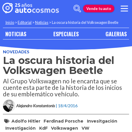
Vende tu auto
Inicio
>
Editorial
>
Noticias
>
La oscura historia del Volkswagen Beetle
NOTICIAS
ESPECIALES
GALERIAS
NOVEDADES
La oscura historia del
Volkswagen Beetle
Al Grupo Volkswagen no le encanta que se
cuente esta parte de la historia de los inicios
de su emblemático vehículo.
Alejandro Konstantonis
| 18/4/2016
Adolfo Hitler
Ferdinad Porsche
Invesitgación
Investigación
KdF
Volkswagen
VW