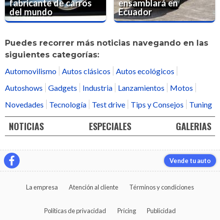
fabricante de carros
ensamblará en
del mundo
Ecuador
Puedes recorrer más noticias navegando en las
siguientes categorías:
Automovilismo
Autos clásicos
Autos ecológicos
Autoshows
Gadgets
Industria
Lanzamientos
Motos
Novedades
Tecnología
Test drive
Tips y Consejos
Tuning
NOTICIAS
ESPECIALES
GALERIAS
Vende tu auto
La empresa
Atención al cliente
Términos y condiciones
Políticas de privacidad
Pricing
Publicidad