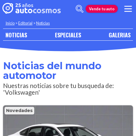
Vende tu auto
Inicio
>
Editorial
>
Noticias
NOTICIAS
ESPECIALES
GALERIAS
Noticias del mundo
automotor
Nuestras noticias sobre tu busqueda de:
'Volkswagen'
Novedades