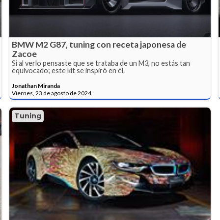
BMW M2 G87, tuning con receta japonesa de
Zacoe
Si al verlo pensaste que se trataba de un M3, no estás tan
equivocado; este kit se inspiró en él.
Jonathan Miranda
Viernes, 23 de agosto de 2024
Tuning