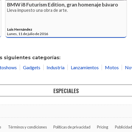
BMW i8 Futurism Edition, gran homenaje bávaro
Lleva impuesto una obra de arte.
Luis Hernández
Lunes, 11 de julio de 2016
 siguientes categorías:
toshows
Gadgets
Industria
Lanzamientos
Motos
No
ESPECIALES
e
Términos y condiciones
Políticas de privacidad
Pricing
Publicida