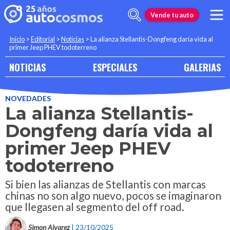
Vende tu auto
Inicio
>
Editorial
>
Noticias
>
La alianza Stellantis-Dongfeng daría vida al
primer Jeep PHEV todoterreno
NOTICIAS
ESPECIALES
GALERIAS
NOVEDADES
La alianza Stellantis-
Dongfeng daría vida al
primer Jeep PHEV
todoterreno
Si bien las alianzas de Stellantis con marcas
chinas no son algo nuevo, pocos se imaginaron
que llegasen al segmento del off road.
Simon Alvarez
| 23/10/2025