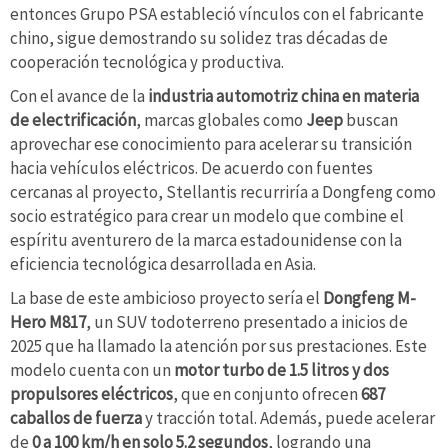
entonces Grupo PSA estableció vínculos con el fabricante
chino, sigue demostrando su solidez tras décadas de
cooperación tecnológica y productiva.
Con el avance de la
industria automotriz china en materia
de electrificación
, marcas globales como
Jeep
buscan
aprovechar ese conocimiento para acelerar su transición
hacia vehículos eléctricos. De acuerdo con fuentes
cercanas al proyecto, Stellantis recurriría a Dongfeng como
socio estratégico para crear un modelo que combine el
espíritu aventurero de la marca estadounidense con la
eficiencia tecnológica desarrollada en Asia.
La base de este ambicioso proyecto sería el
Dongfeng M-
Hero M817
, un SUV todoterreno presentado a inicios de
2025 que ha llamado la atención por sus prestaciones. Este
modelo cuenta con un
motor turbo de 1.5 litros y dos
propulsores eléctricos
, que en conjunto ofrecen
687
caballos de fuerza
y tracción total. Además, puede acelerar
de
0 a 100 km/h en solo 5.2 segundos
, logrando una