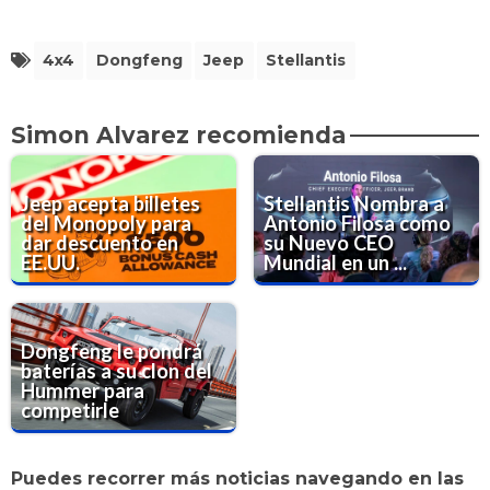
4x4
Dongfeng
Jeep
Stellantis
Simon Alvarez recomienda
Jeep acepta billetes
Stellantis Nombra a
del Monopoly para
Antonio Filosa como
dar descuento en
su Nuevo CEO
EE.UU.
Mundial en un ...
Dongfeng le pondrá
baterías a su clon del
Hummer para
competirle
Puedes recorrer más noticias navegando en las