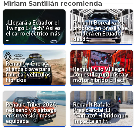
Miriam Santillán recomienda
¿Llegará a Ecuador el
Renault Boreal ya se
Twingo E-Tech? Así es
produce en Brasil y se
el carro eléctrico más
venderá en Ecuador
...
desd...
Renault y Chery:
alianza clave para
Renault Clio VI llega
fabricar vehículos
con estilo rupturista y
híbridos
motor híbrido E-Tech
Renault Triber 2026:
Renault Rafale
rediseño y 6 airbags
Presidencial: El
en su versión más
"Carrazo" Híbrido que
equipada
Impacta en Fr...