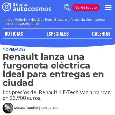
Vende tu auto
Inicio
>
Editorial
>
Noticias
>
Renault lanza una furgoneta eléctrica ideal
para entregas en ciudad
NOTICIAS
ESPECIALES
GALERIAS
NOVEDADES
Renault lanza una
furgoneta eléctrica
ideal para entregas en
ciudad
Los precios del Renault 4 E-Tech Van arrancan
en 23,900 euros.
Miriam Santillán
| 6/10/2025