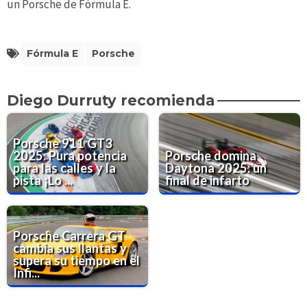
un Porsche de Fórmula E.
Fórmula E
Porsche
Diego Durruty recomienda
Porsche 911 GT3
2025: Pura potencia
Porsche domina
para las calles y la
Daytona 2025: un
pista ¡Lo ...
final de infarto
Porsche Carrera GT
cambia sus llantas y
supera su tiempo en el
Infi...