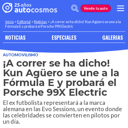
Vende tu auto
Inicio
>
Editorial
>
Noticias
>
¡A correr se ha dicho! Kun Agüero se une a la
Fórmula E y probará el Porsche 99X Electric
NOTICIAS
ESPECIALES
GALERIAS
AUTOMOVILISMO
¡A correr se ha dicho!
Kun Agüero se une a la
Fórmula E y probará el
Porsche 99X Electric
El ex futbolista representará a la marca
alemana en las Evo Sessions, un evento donde
las celebridades se convierten en pilotos por
un día.