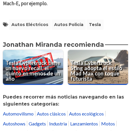
Mach-E, por ejemplo.
Autos Eléctricos
Autos Policía
Tesla
Jonathan Miranda recomienda
Tesla Cybertruck tiene
Tesla Cybertruck
un nuevo recall, el
Sting adopta el estilo
quinto en menos de un
Mad Max con toque
año
futurista
Puedes recorrer más noticias navegando en las
siguientes categorías:
Automovilismo
Autos clásicos
Autos ecológicos
Autoshows
Gadgets
Industria
Lanzamientos
Motos