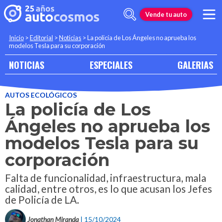
Vende tu auto
Inicio
>
Editorial
>
Noticias
>
La policía de Los Ángeles no aprueba los
modelos Tesla para su corporación
NOTICIAS
ESPECIALES
GALERIAS
AUTOS ECOLÓGICOS
La policía de Los
Ángeles no aprueba los
modelos Tesla para su
corporación
Falta de funcionalidad, infraestructura, mala
calidad, entre otros, es lo que acusan los Jefes
de Policía de LA.
Jonathan Miranda
| 15/10/2024