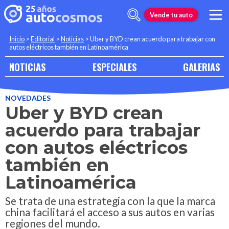
Vende tu auto
Inicio
>
Editorial
>
Noticias
>
Uber y BYD crean acuerdo para trabajar con
autos eléctricos también en Latinoamérica
NOTICIAS
ESPECIALES
GALERIAS
NOVEDADES
Uber y BYD crean
acuerdo para trabajar
con autos eléctricos
también en
Latinoamérica
Se trata de una estrategia con la que la marca
china facilitará el acceso a sus autos en varias
regiones del mundo.