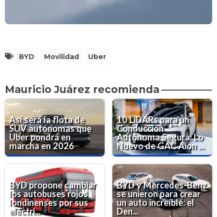
BYD
Movilidad
Uber
Mauricio Juárez recomienda
Así será la flota de
10 LiDARs para un
SUV autónomas que
Conducción
Uber pondrá en
Autónoma Segura: Lo
marcha en 2026
Nuevo de GAC Aion ...
BYD propone cambiar
BYD y Mercedes-Benz
los autobuses rojos
se unieron para crear
londinenses por sus
un auto increíble: el
eléctri...
Den...