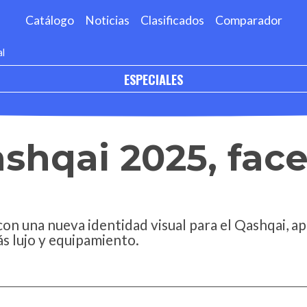
Catálogo
Noticias
Clasificados
Comparador
al
ESPECIALES
shqai 2025, facel
on una nueva identidad visual para el Qashqai, 
ás lujo y equipamiento.