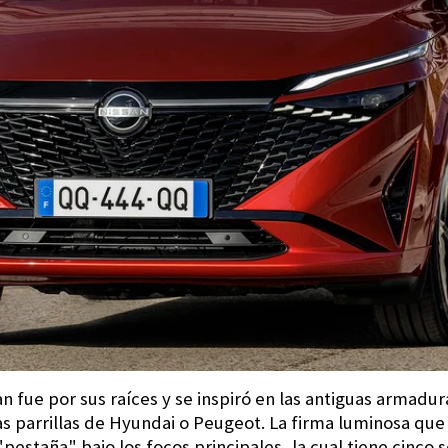
n fue por sus raíces y se inspiró en las antiguas armadu
as parrillas de Hyundai o Peugeot. La firma luminosa que
a "pestaña" bajo los focos principales, la cual tiene cin