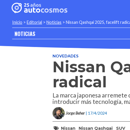
Inicio
>
Editorial
>
Noticias
>
Nissan Qashqai 2025, facelift radic
NOTICIAS
NOVEDADES
Nissan Qa
radical
La marca japonesa arremete c
introducir más tecnología, m
Jorge Beher
| 17/4/2024
Nissan
Nissan Qashqai
SUV