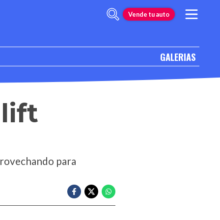
Vende tu auto
GALERIAS
ift
aprovechando para