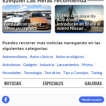
Ezequiel Las Heras recomienda
Video: con show de
400 drones
Ford Falcon podría
introducen en Brasil el
tener un regreso
nuevo Nissan ...
Puedes recorrer más noticias navegando en las
siguientes categorías:
Automovilismo
Autos clásicos
Autos ecológicos
Autoshows
Gadgets
Industria
Lanzamientos
Motos
Novedades
Tecnología
Test drive
Tips y Consejos
Tuning
NOTICIAS
ESPECIALES
GALERIAS
Vende tu auto