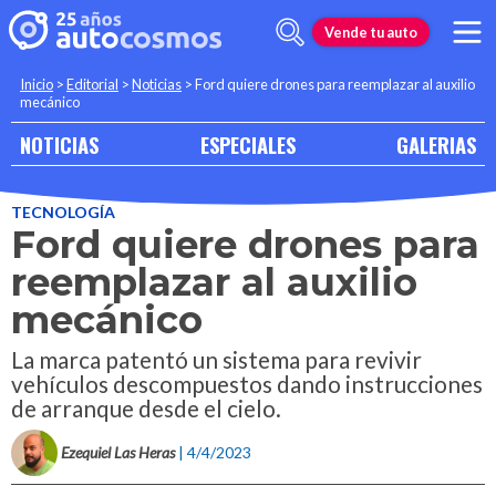
Vende tu auto
Inicio
>
Editorial
>
Noticias
>
Ford quiere drones para reemplazar al auxilio
mecánico
NOTICIAS
ESPECIALES
GALERIAS
TECNOLOGÍA
Ford quiere drones para
reemplazar al auxilio
mecánico
La marca patentó un sistema para revivir
vehículos descompuestos dando instrucciones
de arranque desde el cielo.
Ezequiel Las Heras
| 4/4/2023