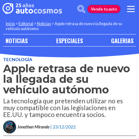
Vende tu auto
Inicio
>
Editorial
>
Noticias
>
Apple retrasa de nuevo la llegada de su
vehículo autónomo
NOTICIAS
ESPECIALES
GALERIAS
TECNOLOGÍA
Apple retrasa de nuevo
la llegada de su
vehículo autónomo
La tecnología que pretenden utilizar no es
muy compatible con las legislaciones en
EE.UU. y tampoco encuentra socios.
Jonathan Miranda
| 23/12/2022