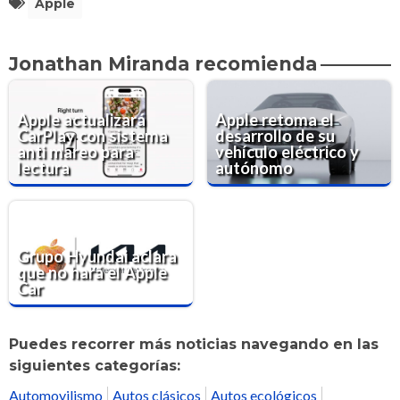
Apple
Jonathan Miranda recomienda
Apple actualizará
Apple retoma el
CarPlay con sistema
desarrollo de su
anti mareo para
vehículo eléctrico y
lectura
autónomo
Grupo Hyundai aclara
que no hará el Apple
Car
Puedes recorrer más noticias navegando en las
siguientes categorías:
Automovilismo
Autos clásicos
Autos ecológicos