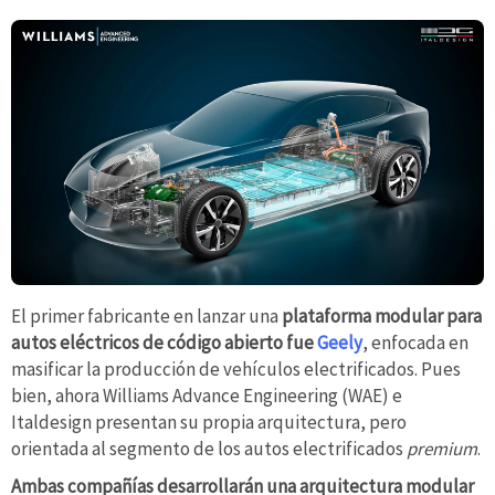
El primer fabricante en lanzar una
plataforma modular para
autos eléctricos de código abierto fue
Geely
, enfocada en
masificar la producción de vehículos electrificados. Pues
bien, ahora Williams Advance Engineering (WAE) e
Italdesign presentan su propia arquitectura, pero
orientada al segmento de los autos electrificados
premium
.
Ambas compañías desarrollarán una arquitectura modular