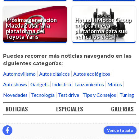
Próxima generación
Hyundai Motor Group
Mazda2 usaría la
adopta nueva
plataforma del
plataforma para sus
Toyota Yaris
vehículos eléc...
Puedes recorrer más noticias navegando en las
siguientes categorías:
Automovilismo
Autos clásicos
Autos ecológicos
Autoshows
Gadgets
Industria
Lanzamientos
Motos
Novedades
Tecnología
Test drive
Tips y Consejos
Tuning
NOTICIAS
ESPECIALES
GALERIAS
Vende tu auto