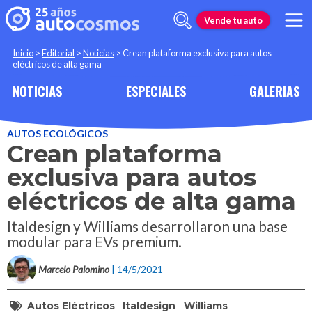
Vende tu auto
Inicio
>
Editorial
>
Noticias
>
Crean plataforma exclusiva para autos
eléctricos de alta gama
NOTICIAS
ESPECIALES
GALERIAS
AUTOS ECOLÓGICOS
Crean plataforma
exclusiva para autos
eléctricos de alta gama
Italdesign y Williams desarrollaron una base
modular para EVs premium.
Marcelo Palomino
| 14/5/2021
Autos Eléctricos
Italdesign
Williams