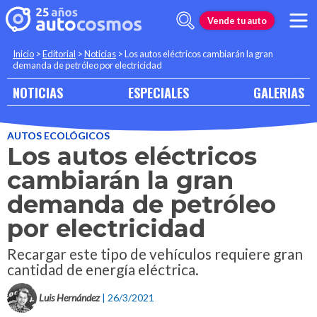
Vende tu auto
Inicio
>
Editorial
>
Noticias
>
Los autos eléctricos cambiarán la gran
demanda de petróleo por electricidad
NOTICIAS
ESPECIALES
GALERIAS
AUTOS ECOLÓGICOS
Los autos eléctricos
cambiarán la gran
demanda de petróleo
por electricidad
Recargar este tipo de vehículos requiere gran
cantidad de energía eléctrica.
Luis Hernández
| 26/3/2021