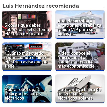
Luis Hernández recomienda
Audi desarrollará
5 cosas que debes
estaciones de recarga
saber sobre el sistema
rápida VIP para sus
eléctrico de tu auto
autos e...
¿Cuánto más puedo
Video: conoce el
rodar cuando el auto
“microcarretón
eléctrico avisa que no
rodante” eléctrico
tiene...
más económico de...
Habrá robots para
Aptera, llega la era de
recargar los autos
los vehículos
eléctricos
eléctricos solares