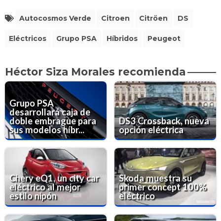
Autocosmos Verde
Citroen
Citröen
DS
Eléctricos
Grupo PSA
Híbridos
Peugeot
Héctor Siza Morales recomienda
Grupo PSA
desarrollará caja de
doble embrague para
DS3 Crossback, nueva
sus modelos híbr...
opción eléctrica
Chery eQ1, un city car
Skoda muestra su
eléctrico al mejor
primer concept 100%
estilo nipón
eléctrico