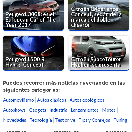
Citroën CXperience
Peugeot 3008: es el
Concept, sedán de la
European Car of The
marca del doble
Year 2017
chevrón
Peugeot L500 R
Citroën SpaceTourer
Hybrid Concept
Hyphen, se presenta
Puedes recorrer más noticias navegando en las
siguientes categorías:
Automovilismo
Autos clásicos
Autos ecológicos
Autoshows
Gadgets
Industria
Lanzamientos
Motos
Novedades
Tecnología
Test drive
Tips y Consejos
Tuning