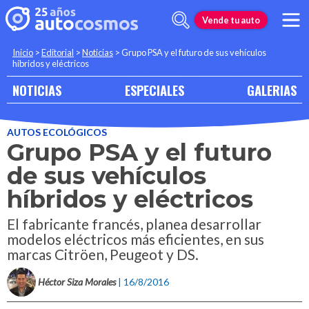
Vende tu auto
Inicio
>
Editorial
>
Noticias
>
Grupo PSA y el futuro de sus vehículos
híbridos y eléctricos
NOTICIAS
ESPECIALES
GALERIAS
AUTOS ECOLÓGICOS
Grupo PSA y el futuro
de sus vehículos
híbridos y eléctricos
El fabricante francés, planea desarrollar
modelos eléctricos más eficientes, en sus
marcas Citröen, Peugeot y DS.
Héctor Siza Morales
| 16/8/2016