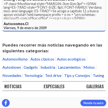
<P class=MsoNormal style="MARGIN: 0cm 0cm 0pt"><SPAN
lang=ES-TRAD style="FONT-SIZE: 8pt; FONT-FAMILY: Verdana;
mso-ansi-language: ES-TRAD">Se acoge a capítulo 11 y busca
apoyo estatal<?xml:namespace prefix = o ns = "urn:schemas-
microsoft-com:office:office" /><o:p></o:p></SPAN>
Autocosmos.Cl
Viernes, 9 de enero de 2009
Puedes recorrer más noticias navegando en las
siguientes categorías:
Automovilismo
Autos clásicos
Autos ecológicos
Autoshows
Gadgets
Industria
Lanzamientos
Motos
Novedades
Tecnología
Test drive
Tips y Consejos
Tuning
NOTICIAS
ESPECIALES
GALERIAS
Vende tu auto