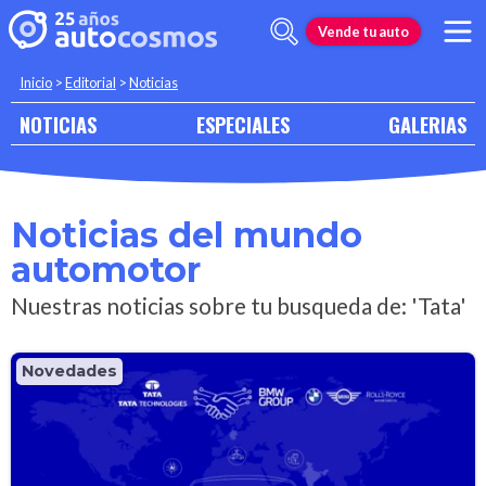
Vende tu auto
Inicio
>
Editorial
>
Noticias
NOTICIAS
ESPECIALES
GALERIAS
Noticias del mundo
automotor
Nuestras noticias sobre tu busqueda de: 'Tata'
Novedades