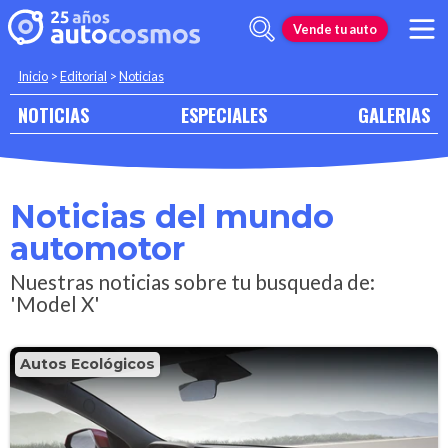
Vende tu auto
Inicio
>
Editorial
>
Noticias
NOTICIAS
ESPECIALES
GALERIAS
Noticias del mundo
automotor
Nuestras noticias sobre tu busqueda de:
'Model X'
Autos Ecológicos