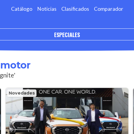
Catálogo
Noticias
Clasificados
Comparador
ESPECIALES
omotor
gnite'
Novedades