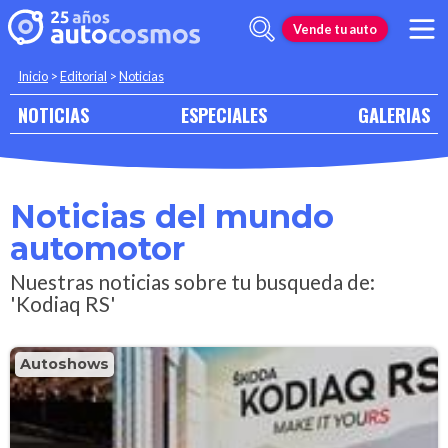
Vende tu auto
Inicio
>
Editorial
>
Noticias
NOTICIAS
ESPECIALES
GALERIAS
Noticias del mundo
automotor
Nuestras noticias sobre tu busqueda de:
'Kodiaq RS'
Autoshows