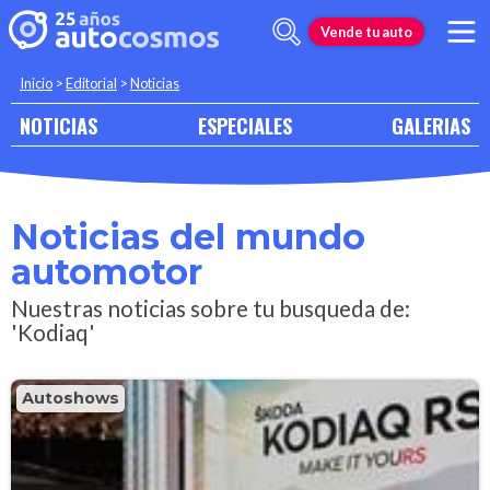
Vende tu auto
Inicio
>
Editorial
>
Noticias
NOTICIAS
ESPECIALES
GALERIAS
Noticias del mundo
automotor
Nuestras noticias sobre tu busqueda de:
'Kodiaq'
Autoshows