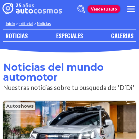
Vende tu auto
Inicio
>
Editorial
>
Noticias
NOTICIAS
ESPECIALES
GALERIAS
Noticias del mundo
automotor
Nuestras noticias sobre tu busqueda de: 'DiDi'
Autoshows