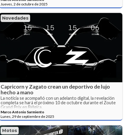
Jueves, 2 de octubre de 2025
Novedades
Capricorn y Zagato crean un deportivo de lujo
hecho a mano
La noticia se acompañó con un adelanto digital, la revelación
completa se hará el próximo 10 de octubre durante el Zoute
Grand Prix en Bélgica.
Marco Antonio Sarmiento
Lunes, 29 de septiembre de 2025
Motos