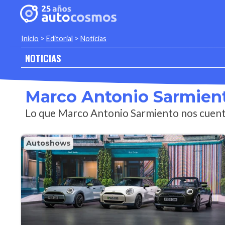
Inicio
>
Editorial
>
Noticias
NOTICIAS
Marco Antonio Sarmien
Lo que Marco Antonio Sarmiento nos cuenta
Autoshows