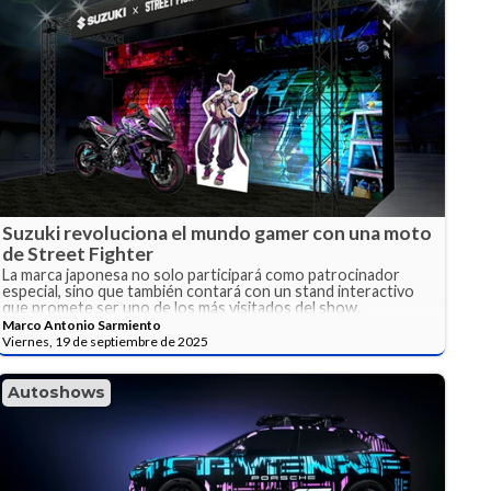
Suzuki revoluciona el mundo gamer con una moto
de Street Fighter
La marca japonesa no solo participará como patrocinador
especial, sino que también contará con un stand interactivo
que promete ser uno de los más visitados del show.
Marco Antonio Sarmiento
Viernes, 19 de septiembre de 2025
Autoshows