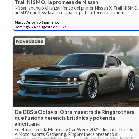
Trail NISMO, la promesa de Nissan
Nissan anunció el lanzamiento del primer Nissan X-Trail NISMO,
un SUV que lleva la adrenalina de pista al terreno familiar.
Marco Antonio Sarmiento
Domingo, 24 de agosto de 2025
Novedades
De DBS a Octavia: Obra maestra de Ringbrothers
que fusiona herencia británica y potencia
americana
En el marco de la Monterey Car Week 2025, durante The Quail,
A Motorsports Gathering, Ringbrothers presentó su
proyecto más ambicioso hasta la fecha: el Aston Martin DBS