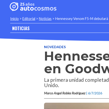
Inicio
>
Editorial
>
Noticias
>
Hennessey Venom F5-M debutar
NOTICIAS
NOVEDADES
Hennesse
en Good
La primera unidad completada
Unido.
Marco Angel Robles Rodriguez
| 6/7/2026