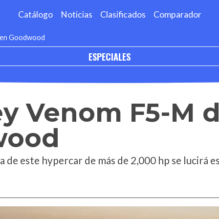
Catálogo
Noticias
Clasificados
Comparador
á en Goodwood
ESPECIALES
y Venom F5-M d
wood
 de este hypercar de más de 2,000 hp se lucirá e