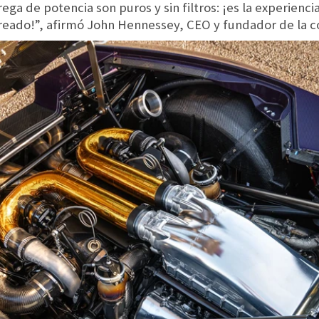
trega de potencia son puros y sin filtros: ¡es la experien
eado!”, afirmó John Hennessey, CEO y fundador de la 