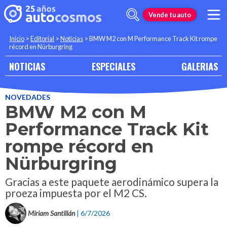
Vende tu auto
Inicio
>
Editorial
>
Noticias
>
BMW M2 con M Performance Track Kit rompe
récord en Nürburgring
NOTICIAS
ESPECIALES
GALERIAS
NOVEDADES
BMW M2 con M
Performance Track Kit
rompe récord en
Nürburgring
Gracias a este paquete aerodinámico supera la
proeza impuesta por el M2 CS.
Miriam Santillán
| 6/7/2026