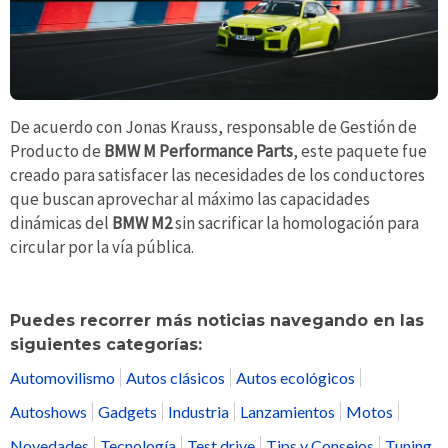
De acuerdo con Jonas Krauss, responsable de Gestión de
Producto de
BMW M Performance Parts
, este paquete fue
creado para satisfacer las necesidades de los conductores
que buscan aprovechar al máximo las capacidades
dinámicas del
BMW M2
sin sacrificar la homologación para
circular por la vía pública.
Puedes recorrer más noticias navegando en las
siguientes categorías:
Automovilismo
Autos clásicos
Autos ecológicos
Autoshows
Gadgets
Industria
Lanzamientos
Motos
Novedades
Tecnología
Test drive
Tips y Consejos
Tuning