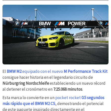
El
BMW M2
equipado con el nuevo
M Performance Track Kit
consigue hacer historia en el legendario circuito de
Nürburgring Nordschleife
estableciendo un nuevo récord
al detener el cronómetro en
7:25.068 minutos
.
Esta marca lo convierte en un
pocket rocket
0.5 segundos
más rápido que el BMW M2 CS
, demostrando el potencial
de este paquete inspirado directamente en el