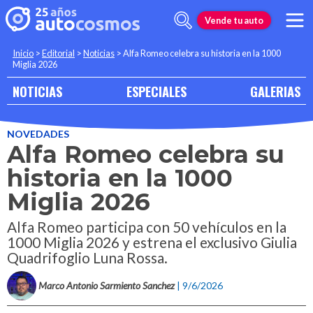
Vende tu auto
Inicio
>
Editorial
>
Noticias
>
Alfa Romeo celebra su historia en la 1000
Miglia 2026
NOTICIAS
ESPECIALES
GALERIAS
NOVEDADES
Alfa Romeo celebra su
historia en la 1000
Miglia 2026
Alfa Romeo participa con 50 vehículos en la
1000 Miglia 2026 y estrena el exclusivo Giulia
Quadrifoglio Luna Rossa.
Marco Antonio Sarmiento Sanchez
| 9/6/2026