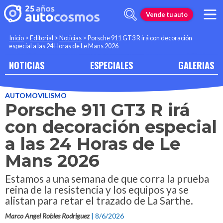
Vende tu auto
Inicio
>
Editorial
>
Noticias
>
Porsche 911 GT3 R irá con decoración
especial a las 24 Horas de Le Mans 2026
NOTICIAS
ESPECIALES
GALERIAS
AUTOMOVILISMO
Porsche 911 GT3 R irá
con decoración especial
a las 24 Horas de Le
Mans 2026
Estamos a una semana de que corra la prueba
reina de la resistencia y los equipos ya se
alistan para retar el trazado de La Sarthe.
Marco Angel Robles Rodriguez
| 8/6/2026