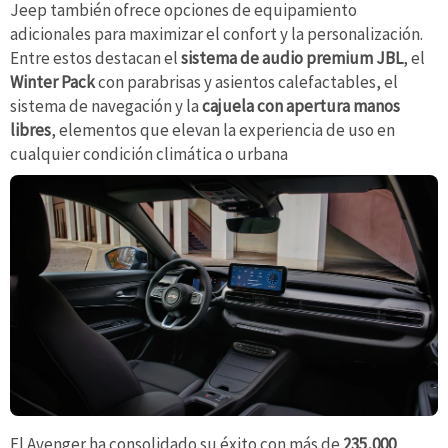
Jeep también ofrece opciones de equipamiento
adicionales para maximizar el confort y la personalización.
Entre estos destacan el
sistema de audio premium JBL
, el
Winter Pack
con parabrisas y asientos calefactables, el
sistema de navegación y la
cajuela con apertura manos
libres
, elementos que elevan la experiencia de uso en
cualquier condición climática o urbana
El Avenger ha consolidado su éxito con más de
235,000