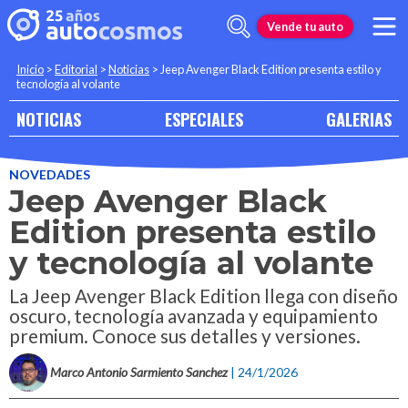
Vende tu auto
Inicio
>
Editorial
>
Noticias
>
Jeep Avenger Black Edition presenta estilo y
tecnología al volante
NOTICIAS
ESPECIALES
GALERIAS
NOVEDADES
Jeep Avenger Black
Edition presenta estilo
y tecnología al volante
La Jeep Avenger Black Edition llega con diseño
oscuro, tecnología avanzada y equipamiento
premium. Conoce sus detalles y versiones.
Marco Antonio Sarmiento Sanchez
| 24/1/2026