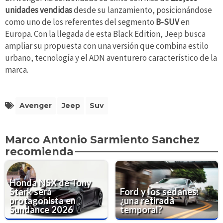
unidades vendidas
desde su lanzamiento, posicionándose
como uno de los referentes del segmento
B-SUV
en
Europa. Con la llegada de esta Black Edition, Jeep busca
ampliar su propuesta con una versión que combina estilo
urbano, tecnología y el ADN aventurero característico de la
marca.
Avenger
Jeep
Suv
Marco Antonio Sarmiento Sanchez
recomienda
Honda NSX de Tony
Stark será
Ford y los sedanes:
protagonista en
¿una retirada
Sundance 2026
temporal?