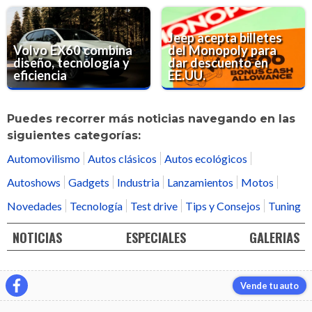
Jeep acepta billetes
Volvo EX60 combina
del Monopoly para
diseño, tecnología y
dar descuento en
eficiencia
EE.UU.
Puedes recorrer más noticias navegando en las
siguientes categorías:
Automovilismo
Autos clásicos
Autos ecológicos
Autoshows
Gadgets
Industria
Lanzamientos
Motos
Novedades
Tecnología
Test drive
Tips y Consejos
Tuning
NOTICIAS
ESPECIALES
GALERIAS
Vende tu auto