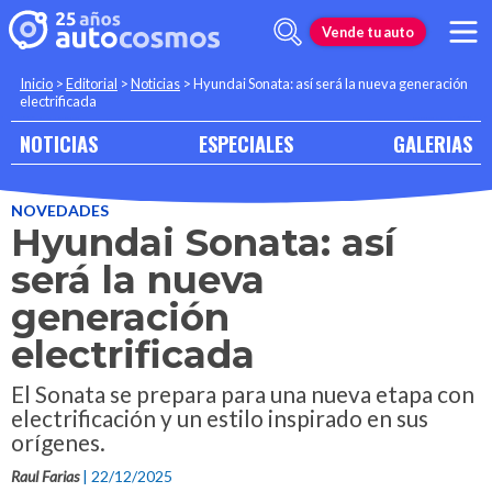
Vende tu auto
Inicio
>
Editorial
>
Noticias
>
Hyundai Sonata: así será la nueva generación
electrificada
NOTICIAS
ESPECIALES
GALERIAS
NOVEDADES
Hyundai Sonata: así
será la nueva
generación
electrificada
El Sonata se prepara para una nueva etapa con
electrificación y un estilo inspirado en sus
orígenes.
Raul Farias
| 22/12/2025