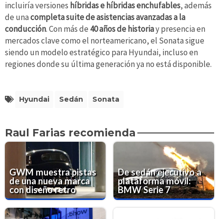
incluiría versiones
híbridas e híbridas enchufables
, además
de una
completa suite de asistencias avanzadas a la
conducción
. Con más de
40 años de historia
y presencia en
mercados clave como el norteamericano, el Sonata sigue
siendo un modelo estratégico para Hyundai, incluso en
regiones donde su última generación ya no está disponible.
Hyundai
Sedán
Sonata
Raul Farias recomienda
GWM muestra pistas
De sedán ejecutivo a
de una nueva marca
plataforma móvil:
con diseño retro
BMW Serie 7