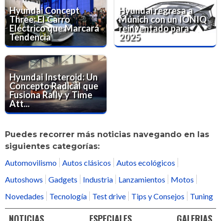
Hyundai Concept
Hyundai regresa a
Three: El Carro
Múnich con un IONIQ
Eléctrico que Marcará
reinventado para
Tendencia
2025
Hyundai Insteroid: Un
Concepto Radical que
Fusiona Rally y Time
Att...
Puedes recorrer más noticias navegando en las
siguientes categorías:
Automovilismo
Autos clásicos
Autos ecológicos
Autoshows
Gadgets
Industria
Lanzamientos
Motos
Novedades
Tecnología
Test drive
Tips y Consejos
Tuning
NOTICIAS
ESPECIALES
GALERIAS