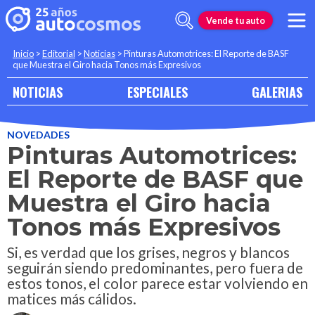
Vende tu auto
Inicio
>
Editorial
>
Noticias
>
Pinturas Automotrices: El Reporte de BASF
que Muestra el Giro hacia Tonos más Expresivos
NOTICIAS
ESPECIALES
GALERIAS
NOVEDADES
Pinturas Automotrices:
El Reporte de BASF que
Muestra el Giro hacia
Tonos más Expresivos
Si, es verdad que los grises, negros y blancos
seguirán siendo predominantes, pero fuera de
estos tonos, el color parece estar volviendo en
matices más cálidos.