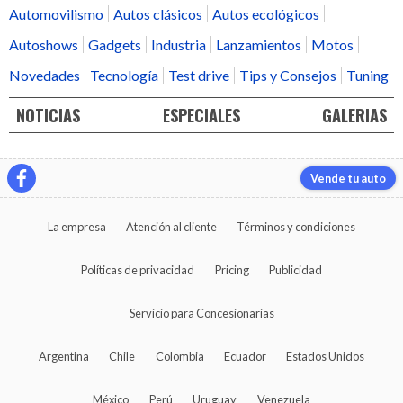
Automovilismo
Autos clásicos
Autos ecológicos
Autoshows
Gadgets
Industria
Lanzamientos
Motos
Novedades
Tecnología
Test drive
Tips y Consejos
Tuning
NOTICIAS
ESPECIALES
GALERIAS
Vende tu auto
La empresa
Atención al cliente
Términos y condiciones
Políticas de privacidad
Pricing
Publicidad
Servicio para Concesionarias
Argentina
Chile
Colombia
Ecuador
Estados Unidos
México
Perú
Uruguay
Venezuela