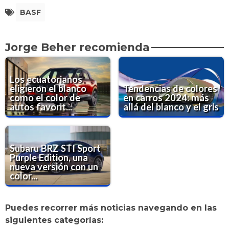
BASF
Jorge Beher recomienda
Los ecuatorianos
eligieron el blanco
Tendencias de colores
como el color de
en carros 2024: más
autos favorit...
allá del blanco y el gris
Subaru BRZ STI Sport
Purple Edition, una
nueva versión con un
color...
Puedes recorrer más noticias navegando en las
siguientes categorías: