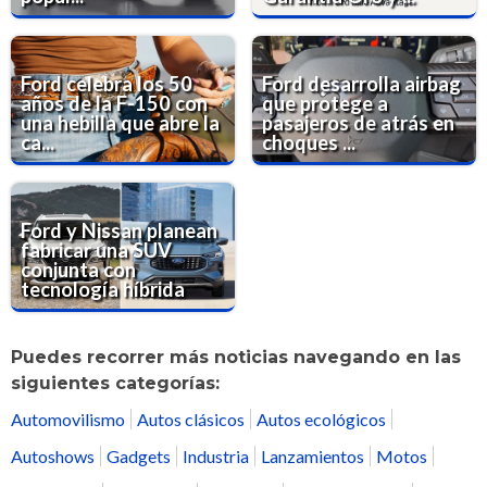
Ford celebra los 50
Ford desarrolla airbag
años de la F-150 con
que protege a
una hebilla que abre la
pasajeros de atrás en
ca...
choques ...
Ford y Nissan planean
fabricar una SUV
conjunta con
tecnología híbrida
Puedes recorrer más noticias navegando en las
siguientes categorías:
Automovilismo
Autos clásicos
Autos ecológicos
Autoshows
Gadgets
Industria
Lanzamientos
Motos