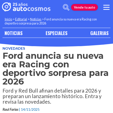
Vende tu auto
Inicio
>
Editorial
>
Noticias
>
Ford anuncia su nueva era Racing con
deportivo sorpresa para 2026
NOTICIAS
ESPECIALES
GALERIAS
NOVEDADES
Ford anuncia su nueva
era Racing con
deportivo sorpresa para
2026
Ford y Red Bull afinan detalles para 2026 y
preparan un lanzamiento histórico. Entra y
revisa las novedades.
Raul Farias
| 14/11/2025