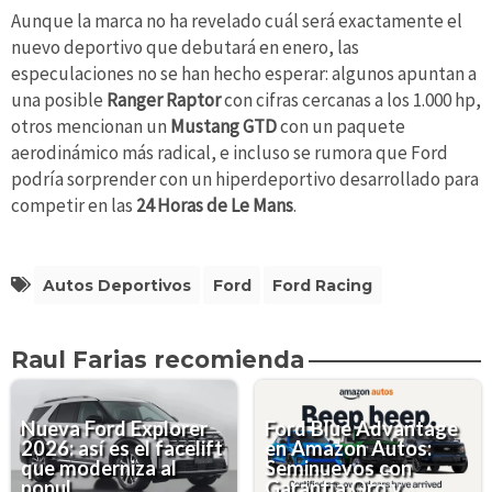
Aunque la marca no ha revelado cuál será exactamente el
nuevo deportivo que debutará en enero, las
especulaciones no se han hecho esperar: algunos apuntan a
una posible
Ranger Raptor
con cifras cercanas a los 1.000 hp,
otros mencionan un
Mustang GTD
con un paquete
aerodinámico más radical, e incluso se rumora que Ford
podría sorprender con un hiperdeportivo desarrollado para
competir en las
24 Horas de Le Mans
.
Autos Deportivos
Ford
Ford Racing
Raul Farias recomienda
Nueva Ford Explorer
Ford Blue Advantage
2026: así es el facelift
en Amazon Autos:
que moderniza al
Seminuevos con
popul...
Garantía Oro y ...