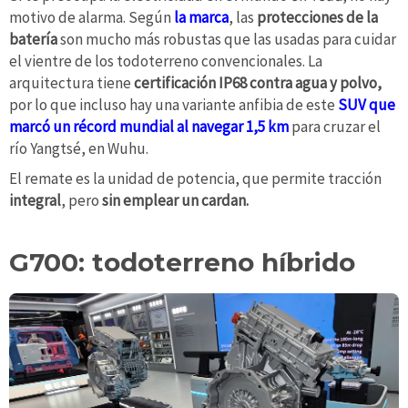
motivo de alarma. Según
la marca
, las
protecciones de la
batería
son mucho más robustas que las usadas para cuidar
el vientre de los todoterreno convencionales. La
arquitectura tiene
certificación IP68 contra agua y polvo,
por lo que incluso hay una variante anfibia de este
SUV que
marcó un récord mundial al navegar 1,5 km
para cruzar el
río Yangtsé, en Wuhu.
El remate es la unidad de potencia, que permite tracción
integral
, pero
sin emplear un cardan.
G700: todoterreno híbrido