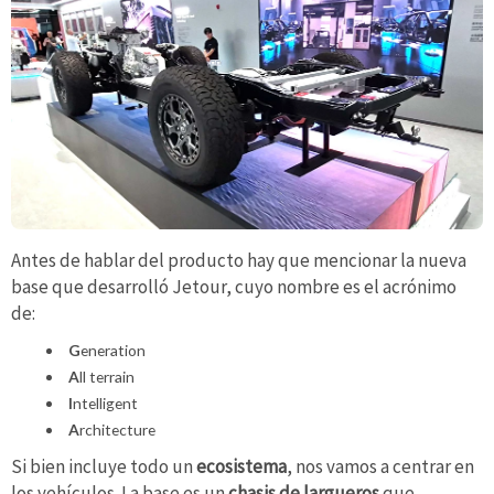
Antes de hablar del producto hay que mencionar la nueva
base que desarrolló Jetour, cuyo nombre es el acrónimo
de:
G
eneration
A
ll terrain
I
ntelligent
A
rchitecture
Si bien incluye todo un
ecosistema
, nos vamos a centrar en
los vehículos. La base es un
chasis de largueros
que