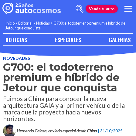
Vende tu auto
Inicio
>
Editorial
>
Noticias
>
G700: el todoterreno premium e híbrido de
Jetour que conquista
NOTICIAS
ESPECIALES
GALERIAS
NOVEDADES
G700: el todoterreno
premium e híbrido de
Jetour que conquista
Fuimos a China para conocer la nueva
arquitectura GAIA y al primer vehículo de la
marca que la proyecta hacia nuevos
horizontes.
Hernando Calaza, enviado especial desde China
| 31/10/2025