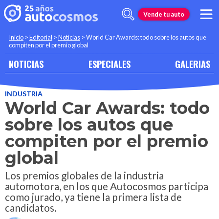
Vende tu auto
Inicio
>
Editorial
>
Noticias
>
World Car Awards: todo sobre los autos que
compiten por el premio global
NOTICIAS
ESPECIALES
GALERIAS
INDUSTRIA
World Car Awards: todo
sobre los autos que
compiten por el premio
global
Los premios globales de la industria
automotora, en los que Autocosmos participa
como jurado, ya tiene la primera lista de
candidatos.