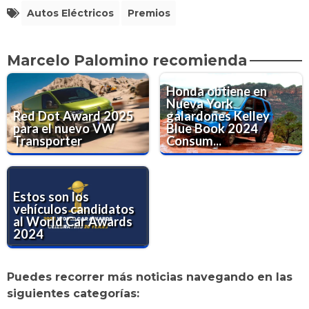
Autos Eléctricos
Premios
Marcelo Palomino recomienda
Honda obtiene en
Nueva York
Red Dot Award 2025
galardones Kelley
para el nuevo VW
Blue Book 2024
Transporter
Consum...
Estos son los
vehículos candidatos
al World Car Awards
2024
Puedes recorrer más noticias navegando en las
siguientes categorías: