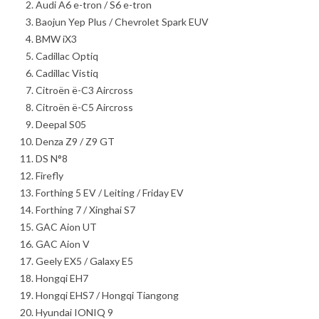
Audi A6 e-tron / S6 e-tron
Baojun Yep Plus / Chevrolet Spark EUV
BMW iX3
Cadillac Optiq
Cadillac Vistiq
Citroën ë-C3 Aircross
Citroën ë-C5 Aircross
Deepal S05
Denza Z9 / Z9 GT
DS N°8
Firefly
Forthing 5 EV / Leiting / Friday EV
Forthing 7 / Xinghai S7
GAC Aion UT
GAC Aion V
Geely EX5 / Galaxy E5
Hongqi EH7
Hongqi EHS7 / Hongqi Tiangong
Hyundai IONIQ 9