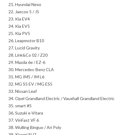
Hyundai Nexo
Jaecoo 5 / J5
Kia EV4
Kia EV5
Kia PV5
Leapmotor B10
Lucid Gravity
Link&Co 02 / Z20
Mazda 6e / EZ-6
Mercedes-Benz CLA
MG IM5 / IM L6
MG S5 EV / MG ES5
Nissan Leaf
Opel Grandland Electric / Vauxhall Grandland Electric
smart #5
Suzuki e-Vitara
VinFast VF 6
Wulling Binguo / Ari Poly
Xiaomi SU7