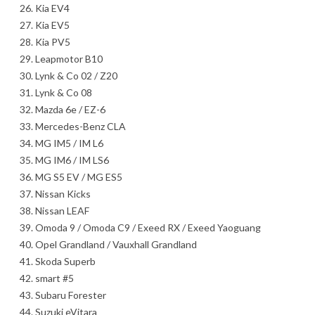
Kia EV4
Kia EV5
Kia PV5
Leapmotor B10
Lynk & Co 02 / Z20
Lynk & Co 08
Mazda 6e / EZ-6
Mercedes-Benz CLA
MG IM5 / IM L6
MG IM6 / IM LS6
MG S5 EV / MG ES5
Nissan Kicks
Nissan LEAF
Omoda 9 / Omoda C9 / Exeed RX / Exeed Yaoguang
Opel Grandland / Vauxhall Grandland
Skoda Superb
smart #5
Subaru Forester
Suzuki eVitara