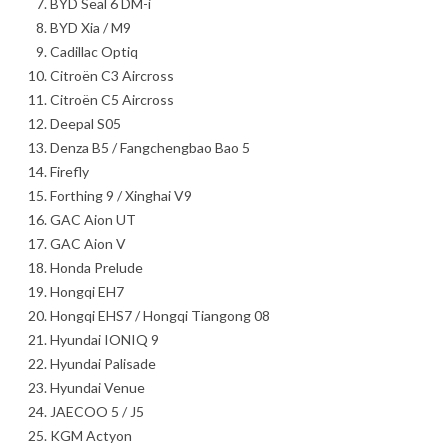
BYD Seal 6 DM-i
BYD Xia / M9
Cadillac Optiq
Citroën C3 Aircross
Citroën C5 Aircross
Deepal S05
Denza B5 / Fangchengbao Bao 5
Firefly
Forthing 9 / Xinghai V9
GAC Aion UT
GAC Aion V
Honda Prelude
Hongqi EH7
Hongqi EHS7 / Hongqi Tiangong 08
Hyundai IONIQ 9
Hyundai Palisade
Hyundai Venue
JAECOO 5 / J5
KGM Actyon