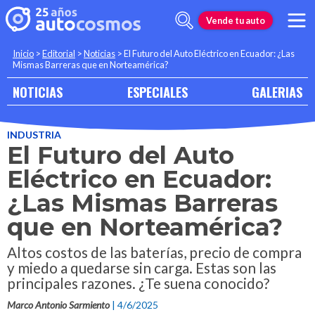
Vende tu auto
Inicio
>
Editorial
>
Noticias
>
El Futuro del Auto Eléctrico en Ecuador: ¿Las
Mismas Barreras que en Norteamérica?
NOTICIAS
ESPECIALES
GALERIAS
INDUSTRIA
El Futuro del Auto
Eléctrico en Ecuador:
¿Las Mismas Barreras
que en Norteamérica?
Altos costos de las baterías, precio de compra
y miedo a quedarse sin carga. Estas son las
principales razones. ¿Te suena conocido?
Marco Antonio Sarmiento
| 4/6/2025