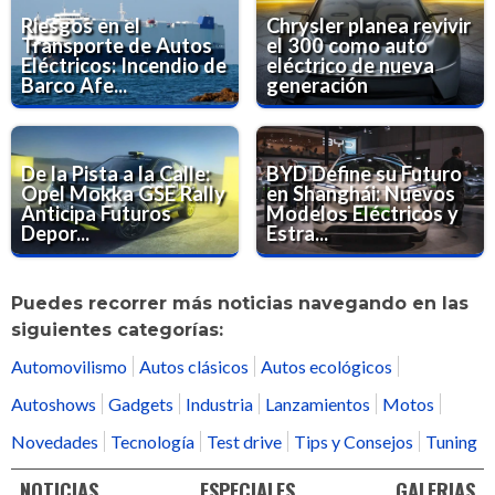
Riesgos en el
Chrysler planea revivir
Transporte de Autos
el 300 como auto
Eléctricos: Incendio de
eléctrico de nueva
Barco Afe...
generación
De la Pista a la Calle:
BYD Define su Futuro
Opel Mokka GSE Rally
en Shanghái: Nuevos
Anticipa Futuros
Modelos Eléctricos y
Depor...
Estra...
Puedes recorrer más noticias navegando en las
siguientes categorías:
Automovilismo
Autos clásicos
Autos ecológicos
Autoshows
Gadgets
Industria
Lanzamientos
Motos
Novedades
Tecnología
Test drive
Tips y Consejos
Tuning
NOTICIAS
ESPECIALES
GALERIAS