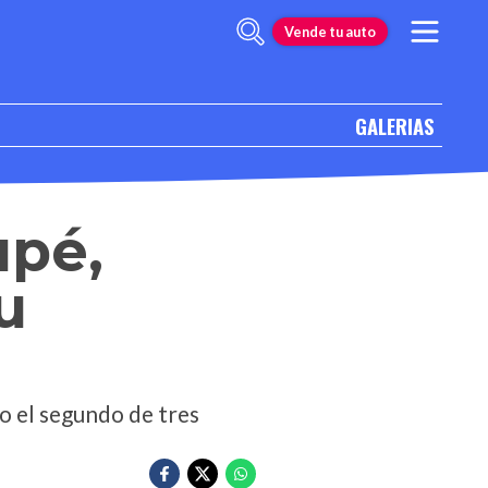
Vende tu auto
GALERIAS
upé,
u
o el segundo de tres