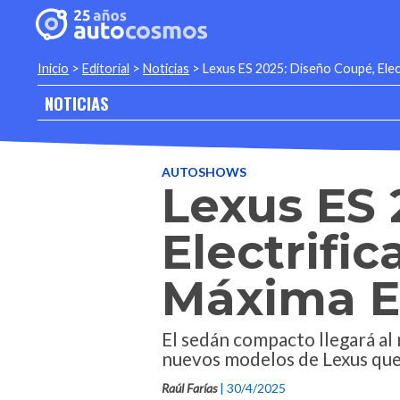
Inicio
>
Editorial
>
Noticias
>
Lexus ES 2025: Diseño Coupé, Elect
NOTICIAS
AUTOSHOWS
Lexus ES 
Electrific
Máxima E
El sedán compacto llegará al
nuevos modelos de Lexus que
Raúl Farías
| 30/4/2025