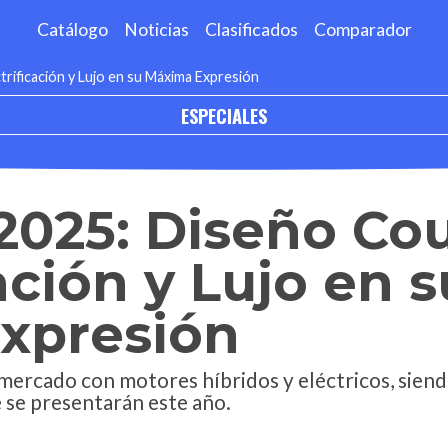
Catálogo
Noticias
Clasificados
Comparador
rificación y Lujo en su Máxima Expresión
ESPECIALES
2025: Diseño Co
ación y Lujo en s
xpresión
 mercado con motores híbridos y eléctricos, siend
 se presentarán este año.