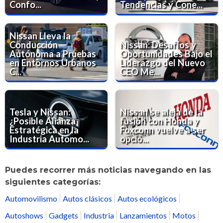
Confo...
Tendencias y Cone...
Nissan Lleva la
Conducción
Nissan: Desafíos y
Autónoma a Pruebas
Oportunidades Bajo el
en Entornos Urbanos
Liderazgo del Nuevo
C...
CEO Me...
Tesla y Nissan:
Nissan se aleja de la
¿Posible Alianza
fusión con Honda y
Estratégica en la
Foxconn vuelve a ser
Industria Automo...
opció...
Puedes recorrer más noticias navegando en las
siguientes categorías:
Automovilismo
Autos clásicos
Autos ecológicos
Autoshows
Gadgets
Industria
Lanzamientos
Motos