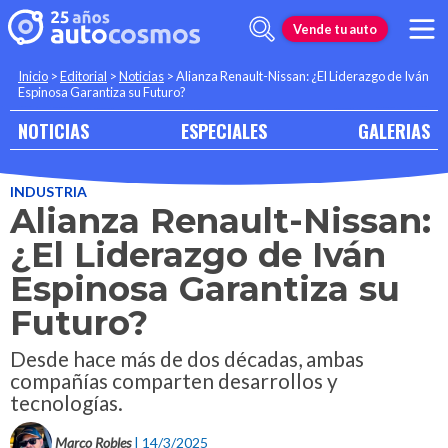
Vende tu auto
Inicio
>
Editorial
>
Noticias
>
Alianza Renault-Nissan: ¿El Liderazgo de Iván
Espinosa Garantiza su Futuro?
NOTICIAS
ESPECIALES
GALERIAS
INDUSTRIA
Alianza Renault-Nissan:
¿El Liderazgo de Iván
Espinosa Garantiza su
Futuro?
Desde hace más de dos décadas, ambas
compañías comparten desarrollos y
tecnologías.
Marco Robles
| 14/3/2025