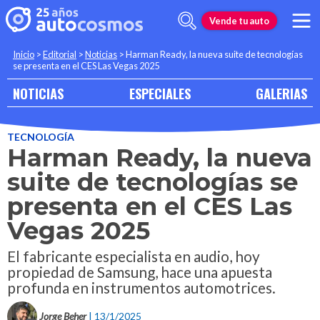
Vende tu auto
Inicio
>
Editorial
>
Noticias
>
Harman Ready, la nueva suite de tecnologías
se presenta en el CES Las Vegas 2025
NOTICIAS
ESPECIALES
GALERIAS
TECNOLOGÍA
Harman Ready, la nueva
suite de tecnologías se
presenta en el CES Las
Vegas 2025
El fabricante especialista en audio, hoy
propiedad de Samsung, hace una apuesta
profunda en instrumentos automotrices.
Jorge Beher
| 13/1/2025