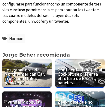
configurarse para funcionar como un componente de tres
vías e incluso permite anclajes para apuntar los tweeters.
Los cuatro modelos del set incluyen dos sets
componentes, un woofer y un tweeter.
Harman
Jorge Beher recomienda
Los ganadores del
Continental Emotional
North American Car,
Cockpit, se presenta
Truck and Utility
el futuro de los
Vehicle of ...
paneles...
Hyundai Mobis, la
Zeekr dice que no
pantalla holográfica
llegará a Estados