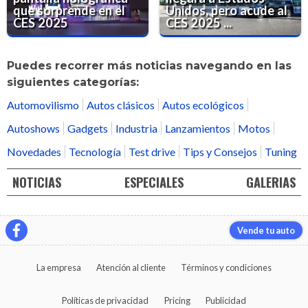
que sorprende en el
Unidos, pero acude al
CES 2025
CES 2025 ...
Puedes recorrer más noticias navegando en las
siguientes categorías:
Automovilismo
Autos clásicos
Autos ecológicos
Autoshows
Gadgets
Industria
Lanzamientos
Motos
Novedades
Tecnología
Test drive
Tips y Consejos
Tuning
NOTICIAS
ESPECIALES
GALERIAS
Vende tu auto
La empresa
Atención al cliente
Términos y condiciones
Políticas de privacidad
Pricing
Publicidad